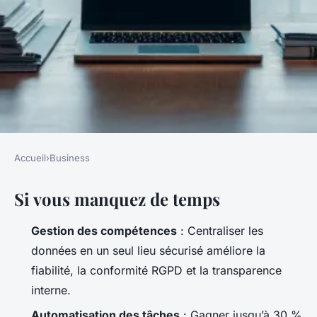
Accueil
›
Business
BUSINESS
Si vous manquez de temps
5 astuces pour booster votre
logiciel de gestion des
Gestion des compétences
: Centraliser les
carrières
données en un seul lieu sécurisé améliore la
fiabilité, la conformité RGPD et la transparence
Meissa
•
12/05/2026 16:41
•
10 min de lecture
interne.
Automatisation des tâches
: Gagner jusqu’à 30 %