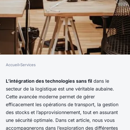
Accueil
›
Services
SERVICES
Comment optimiser
L’intégration des technologies sans fil
dans le
secteur de la logistique est une véritable aubaine.
l'intégration des technologies
Cette avancée moderne permet de gérer
sans fil dans les opérations
efficacement les opérations de transport, la gestion
d'une entreprise de
des stocks et l’approvisionnement, tout en assurant
logistique?
une sécurité optimale. Dans cet article, nous vous
accompagnerons dans l’exploration des différentes