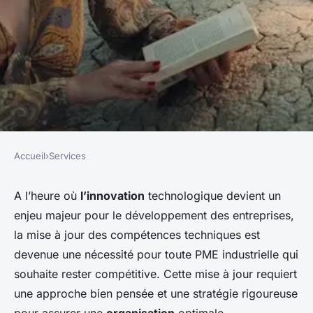
Accueil
›
Services
SERVICES
Quelle approche pour la mise
A l’heure où
l’innovation
technologique devient un
enjeu majeur pour le développement des entreprises,
à jour des compétences
la mise à jour des compétences techniques est
techniques dans une PME
devenue une nécessité pour toute PME industrielle qui
industrielle?
souhaite rester compétitive. Cette mise à jour requiert
une approche bien pensée et une stratégie rigoureuse
Martin
•
30 avril 2024
•
5 min de lecture