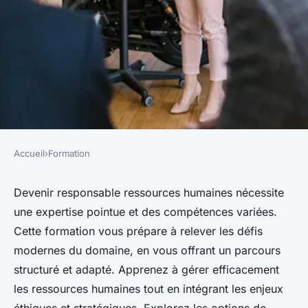
Accueil
›
Formation
FORMATION
Formation responsable
Devenir responsable ressources humaines nécessite
une expertise pointue et des compétences variées.
ressources humaines :
Cette formation vous prépare à relever les défis
devenez expert du domaine
modernes du domaine, en vous offrant un parcours
structuré et adapté. Apprenez à gérer efficacement
Martin
•
8 octobre 2024
•
7 min de lecture
les ressources humaines tout en intégrant les enjeux