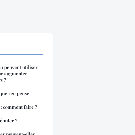
u peuvent utiliser
ur augmenter
s ?
 que j'en pense
 comment faire ?
ébuter ?
es peuvent-elles