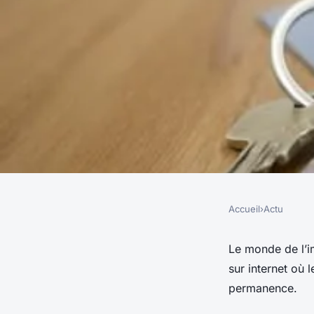
Accueil
›
Actu
ACTU
Référencement web 
Le monde de l’i
sur internet où
"immobilier"
permanence.