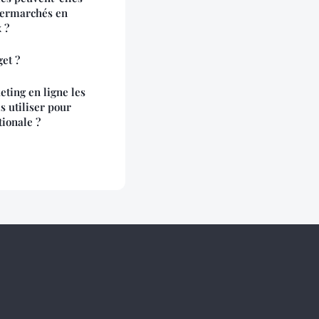
permarchés en
 ?
et ?
ting en ligne les
s utiliser pour
tionale ?