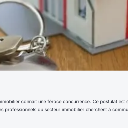
dans la niche
mmobilier connait une féroce concurrence. Ce postulat est 
 les professionnels du secteur immobilier cherchent à comm