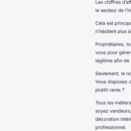
Les chiffres d’a
•
1 septembre 2022
•
1 min de lecture
le secteur de l
Cela est princi
n’hésitent plus 
Propriétaires, 
vous pour gérer
légitime afin de
Seulement, le no
Vous disposez d’
plutôt rares ?
Tous les métier
soyez vendeurs, 
décoration inté
professionnel.