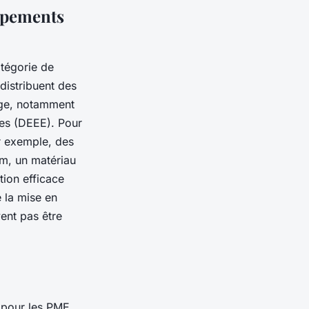
uipements
atégorie de
distribuent des
age, notamment
ues (DEEE). Pour
ar exemple, des
um, un matériau
ion efficace
 la mise en
ent pas être
 pour les PME