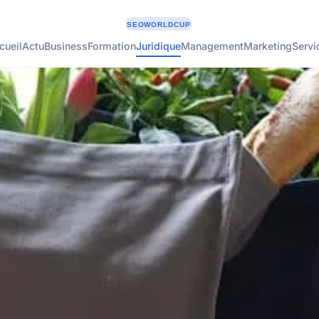
cueil
Actu
Business
Formation
Juridique
Management
Marketing
Servi