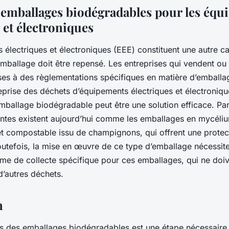
es emballages biodégradables pour les éq
 et électroniques
électriques et électroniques (EEE) constituent une autre c
emballage doit être repensé. Les entreprises qui vendent ou 
es à des règlementations spécifiques en matière d’emball
reprise des déchets d’équipements électriques et électroniq
emballage biodégradable peut être une solution efficace. P
antes existent aujourd’hui comme les emballages en mycéli
t compostable issu de champignons, qui offrent une protect
outefois, la mise en œuvre de ce type d’emballage nécessite
ème de collecte spécifique pour ces emballages, qui ne doiv
’autres déchets.
n
ers des emballages biodégradables est une étape nécessaire