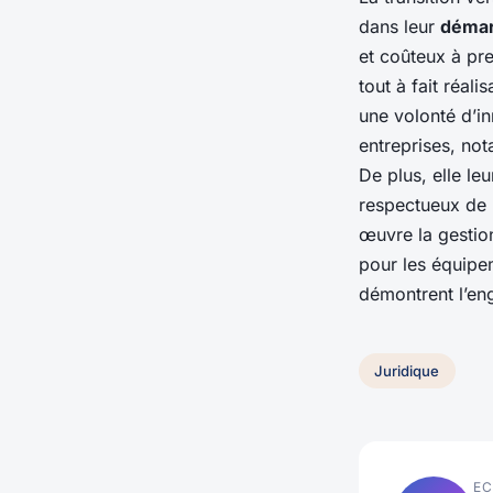
dans leur
démar
et coûteux à pr
tout à fait réali
une volonté d’in
entreprises, no
De plus, elle le
respectueux de l
œuvre la gestio
pour les équipem
démontrent l’en
Juridique
EC