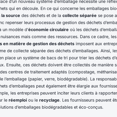
lace d’un nouveau système d’emballage nécessite une réflex
hets qui en découle. En ce qui concerne les emballages bio
à la source
des déchets et de la
collecte séparée
se pose a
c repenser leurs processus de gestion des déchets d’embal
 à un modèle d’
économie circulaire
où les déchets d’emball
nuisances mais comme des ressources. Dans ce cadre, les
s en matière de gestion des déchets
imposent aux entrepr
me de collecte séparée des déchets d’emballages. Ainsi, le
en place un système de bacs de tri pour trier les déchets d
ux. Ensuite, ces déchets doivent être collectés de manière 
des centres de traitement adaptés (compostage, méthanisat
de l’emballage (papier, verre, biodégradable). La responsabi
hets d’emballages peut également être élargie aux fournisse
mple, les entreprises peuvent inciter leurs clients à rapport
ur le
réemploi
ou le
recyclage
. Les fournisseurs peuvent êtr
lutions d’emballages biodégradables et éco-conçus.