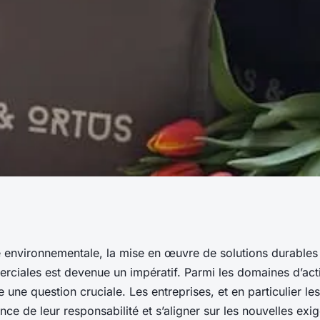
uvent-elles se
e environnementale, la mise en œuvre de solutions durables
rciales est devenue un impératif. Parmi les domaines d’acti
ementation sur les
une question cruciale. Les entreprises, et en particulier le
ce de leur responsabilité et s’aligner sur les nouvelles exi