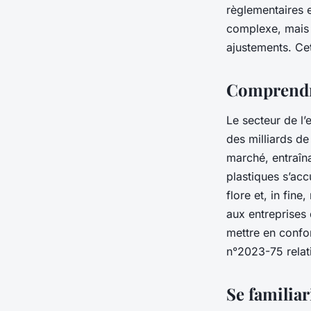
emballages biodégr
règlementaires 
complexe, mais i
ajustements. Cet
Martin
•
1 mai 2024
•
5 min de lecture
Comprendre
Le secteur de l’
des milliards d
marché, entraîn
plastiques s’acc
flore et, in fin
aux entreprises
mettre en confor
n°2023-75 relat
Se familiar