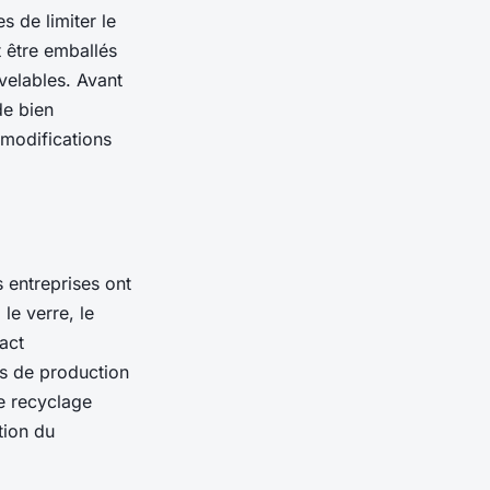
 de limiter le
t être emballés
velables. Avant
de bien
 modifications
 entreprises ont
 le verre, le
act
us de production
de recyclage
tion du