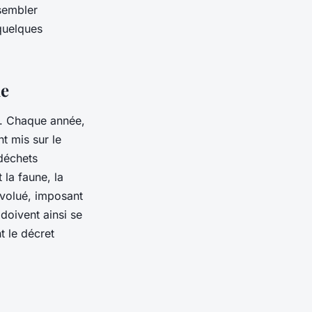
sembler
 quelques
le
ue. Chaque année,
t mis sur le
déchets
 la faune, la
 évolué, imposant
doivent ainsi se
t le décret