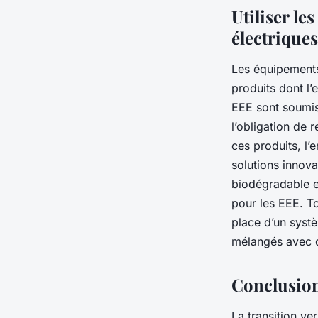
Utiliser l
électriques
Les équipements 
produits dont l’
EEE sont soumis
l’obligation de 
ces produits, l’
solutions innov
biodégradable e
pour les EEE. T
place d’un syst
mélangés avec d
Conclusio
La transition v