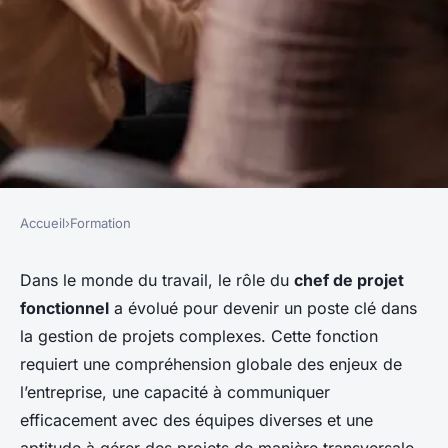
Accueil
›
Formation
FORMATION
Quelle formation en
Dans le monde du travail, le rôle du
chef de projet
fonctionnel
a évolué pour devenir un poste clé dans
management transversal pour
la gestion de projets complexes. Cette fonction
les chefs de projet
requiert une compréhension globale des enjeux de
fonctionnels?
l’entreprise, une capacité à communiquer
efficacement avec des équipes diverses et une
Martin
•
1 mai 2024
•
6 min de lecture