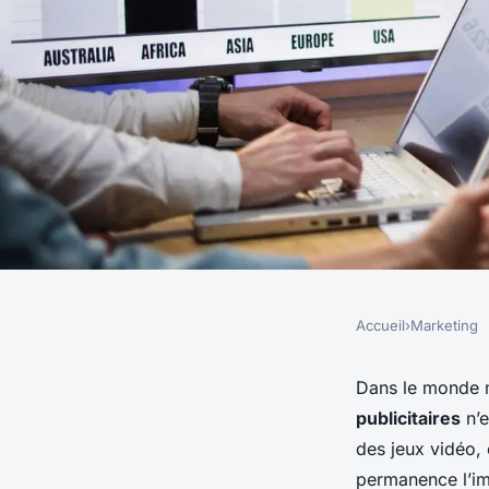
Accueil
›
Marketing
MARKETING
Quels outils analyti
Dans le monde 
publicitaires
n’e
utilisés pour mesurer
des jeux vidéo, 
permanence l’imp