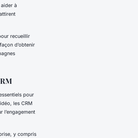
 aider à
ttirent
ur recueillir
 façon d’obtenir
mpagnes
 CRM
essentiels pour
vidéo, les CRM
ur l’engagement
prise, y compris