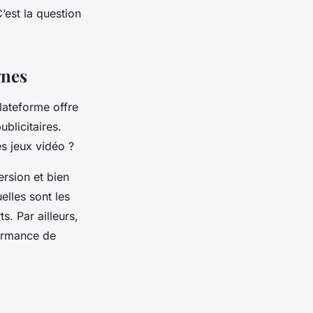
’est la question
gnes
plateforme offre
licitaires.
es jeux vidéo ?
ersion et bien
lles sont les
. Par ailleurs,
formance de