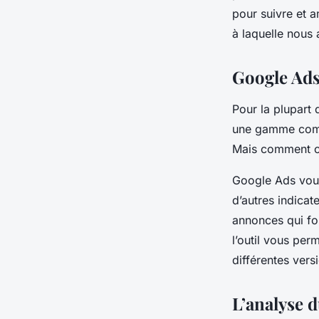
campagnes publicita
pour suivre et a
à laquelle nous 
secteur des jeux vid
Google Ads
Martin
•
1 mai 2024
•
6 min de lecture
Pour la plupart 
une gamme com
Mais comment cet
Google Ads vous 
d’autres indica
annonces qui fon
l’outil vous pe
différentes ver
L’analyse 