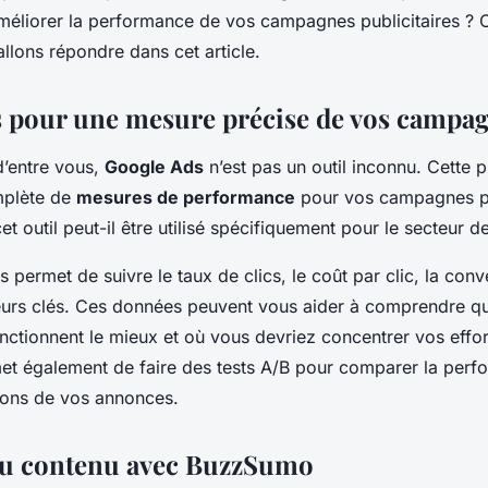
ires dans le
méliorer la performance de vos campagnes publicitaires ? C
allons répondre dans cet article.
éo ?
 pour une mesure précise de vos campa
d’entre vous,
Google Ads
n’est pas un outil inconnu. Cette 
plète de
mesures de performance
pour vos campagnes pub
 outil peut-il être utilisé spécifiquement pour le secteur d
permet de suivre le taux de clics, le coût par clic, la conv
teurs clés. Ces données peuvent vous aider à comprendre que
ctionnent le mieux et où vous devriez concentrer vos efforts
rmet également de faire des tests A/B pour comparer la per
sions de vos annonces.
du contenu avec BuzzSumo