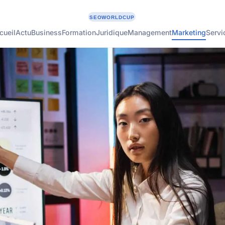
cueil
Actu
Business
Formation
Juridique
Management
Marketing
Servi