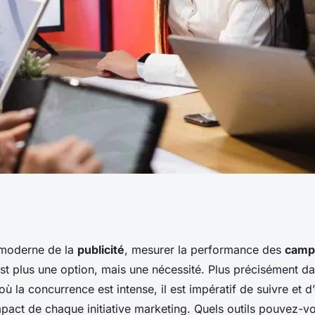
ques devraient être
moderne de la
publicité
, mesurer la performance des
camp
st plus une option, mais une nécessité. Plus précisément da
 l'efficacité des
où la concurrence est intense, il est impératif de suivre et d
act de chaque initiative marketing. Quels outils pouvez-vou