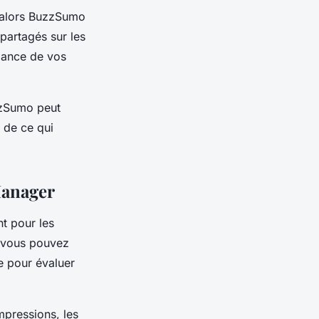
s, alors BuzzSumo
 partagés sur les
mance de vos
zzSumo peut
n de ce qui
Manager
t pour les
 vous pouvez
e pour évaluer
impressions, les