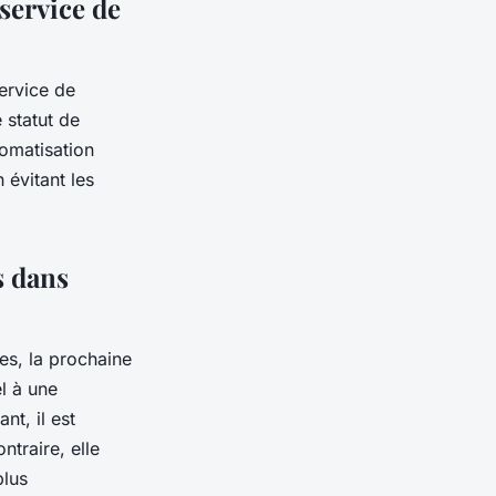
service de
ervice de
 statut de
tomatisation
 évitant les
s dans
es, la prochaine
el à une
nt, il est
traire, elle
plus