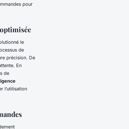
 commandes pour
 optimisée
lutionné le
processus de
re précision. De
attente. En
us de
ligence
l’utilisation
mmandes
ndement