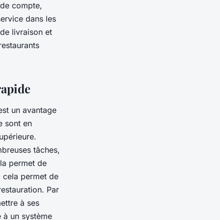
n de compte,
ervice dans les
de livraison et
restaurants
rapide
est un avantage
e sont en
supérieure.
ombreuses tâches,
ela permet de
, cela permet de
restauration. Par
ettre à ses
é à un système