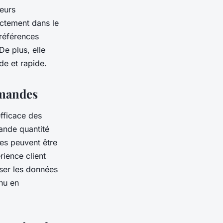
leurs
ectement dans le
préférences
De plus, elle
de et rapide.
mmandes
fficace des
rande quantité
es peuvent être
rience client
yser les données
nu en