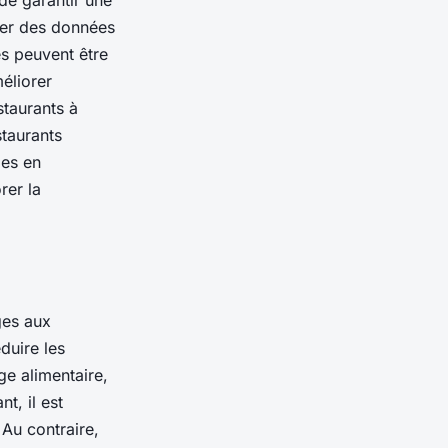
e garantir une
cter des données
s peuvent être
éliorer
staurants à
staurants
des en
rer la
ges aux
éduire les
ge alimentaire,
t, il est
 Au contraire,