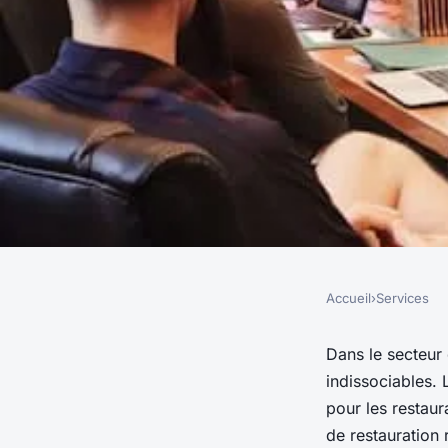
Accueil
›
Services
SERVICES
Comment les entrep
Dans le secteur d
indissociables.
restauration rapide
pour les restaur
de restauration 