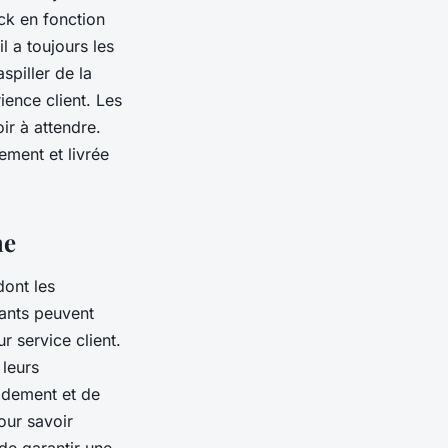
ck en fonction
l a toujours les
spiller de la
ience client. Les
ir à attendre.
ement et livrée
me
dont les
rants peuvent
r service client.
 leurs
idement et de
pour savoir