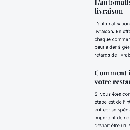
L’automati
livraison
L’automatisatio
livraison. En ef
chaque commande 
peut aider à gér
retards de livrai
Comment in
votre rest
Si vous êtes co
étape est de l’i
entreprise spéci
important de not
devrait être uti