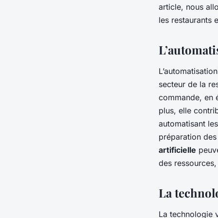
bénéficier de l'auto
article, nous a
les restaurants 
commandes?
L’automati
Martin
•
1 mai 2024
•
6 min de lecture
L’automatisatio
secteur de la re
commande, en él
plus, elle contr
automatisant le
préparation des 
artificielle
peuve
des ressources, 
La technol
La technologie 